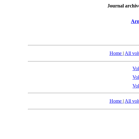
Journal archiv
Arm
Home
|
All vo
Vol
Vol
Vol
Home
|
All vo