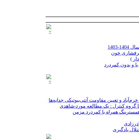
1403
 پرفشاری خون
ار )
با و بدون کمردرد
لال یادگیری
بررسی اثر سمیت سلولی باکتری های پروبیوتیک جدا شده از معده عسلی زنبور بر روی رده سلولی سرطان کلون HT-29 و آنالیز بیان ژن های آپوپتوزی Bcl2 ,
باد و تعیین مقاومت آنتی‌بیوتیکی جدایه‌ها
با گروه کنترل : یک مطالعه مورد-شاهدی
درزادی
مسترینگ همراه با کمردرد مزمن
درزادی
لال یادگیری
1403