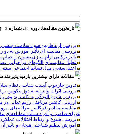
تازه‌ترین مقاله‌ها: دوره 31، شماره 3 - ( 1405/4 )
بررسی ارتباط بین سواد سلامت جنسی و رف
بررسی مقایسه ای تأثیر آموزش به دو روش
تأثیر ترکیبی آرام سازی بنسون و حمام پا 
تحلیل مقایسه‌ای الگوهای فراخوانی عضلات 
اعتبارسنجی مدل نشاط اجتماعی مبتنی بر 
آینده‌پژوهی توسعه هوش مصنوعی در نظام سلامت ایران (۱۳۹۵–۱۴۰۴): تحلیل روندها، سنار
آموزش تنظیم شناختی هیجان و تاثیر آن ب
مقالات دارای بیشترین بازدید پذیرفته شده طی 6
اثربخشی آموزش تاب آوری بر خودتنظیمی
تدوین چارچوب آسیب شناسی نظام سل
تأثیر مداخله تمرینات یوگا بر بهبود عملک
بررسی اثرات وابسته به دوز نیکوتین بر
بررسی شیوع آلودگی‌ به کلستریدیوم پرف
BAX و P53
ارزیابی‌ کافئین دریافتی رژیم غذایی در
بررسی شیوع و ارتباط اختلالات عملکردی 
مقایسه مقادیر فرکانس مولفه‌های نیرو
غیراختصاصی و افراد سالم: مطالعه‌ای م
بررسی شیوع و ارتباط اختلالات عملکردی
آموزش تنظیم شناختی هیجان و تاثیر آن 
بررسی ارتباط بین سواد سلامت جنسی و رف