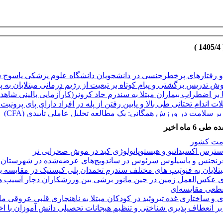
تارهای پرخطرجنسی در دانشجویان دانشگاه علوم پزشکی یاسوج سال 1404-
 تدریس برگشتی و پیام کوتاه بر تبعیت از رژیم درمانی مبتلایان به
بر اضطراب بیماران مبتلا به سندرم حاد کرونر(کارآزمایی بالینی شاهدد
اندام تحتانی طی بالا و پایین رفتن از پله در افراد دارای پای پرونیت 
سلامت در ورزش همگانی‌: یک مطالعه تحلیل عاملی تأییدی (CFA)
یوهای محتمل و ارائه راهکارهای سیاستی
ر انعطاف پذیری شناختی و تنظیم هیجانات تحصیلی دانش آموزان با اخت
 ماه اخیر
 و امید به زندگی دانش آموزان پسر متوسطه اول با گرایش خودکشی
امت کشور
رد بدنی و حرکتی در بیماران بازمانده از سرطان پستان
 استرس اکسیداتیو و هیستوپاتولوژی کبد در موش صحرایی نر
رنجنس و باسیلوس سرئوس در ساندویچ‌های عرضه‌شده در شهرستان خرم‌آ
 مبتلایان به فنوتیپ های مختلف سندرم تخمدان پلی کیستیک در مقایسه 
و ساختاری غده تیروئید در کودکان مبتلا به ناهنجاری قلبی عروقی ما
ی عکس‌العمل زمین در حین مانور برشی بین ورزشکاران دچار آسیب ه
قطعی مقایسه‌ای
 و ساختاری غده تیروئید در کودکان مبتلا به ناهنجاری قلبی عروقی ما
بر انعطاف پذیری شناختی و تنظیم هیجانات تحصیلی دانش آموزان با اخت
تارهای پرخطرجنسی در دانشجویان دانشگاه علوم پزشکی یاسوج سال 1404-