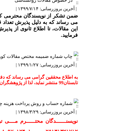
در خصوص مقالات روانشناسی
بررسی مقایسه ای تأثیر آموزش به دو روش
تأثیر ترکیبی آرام سازی بنسون و حمام پا 
| آخرین بروزرسانی: ۱۳۹۹/۷/۱۴ |
تحلیل مقایسه‌ای الگوهای فراخوانی عضلات 
ضمن تشکر از نویسندگان محترمی که
اعتبارسنجی مدل نشاط اجتماعی مبتنی بر 
می رساند که به دلیل پذیرش تعداد 
آینده‌پژوهی توسعه هوش مصنوعی در نظام سلامت ایران (۱۳۹۵–۱۴۰۴): تحلیل روندها، سنار
این مقالات، تا اطلاع ثانوی از پذ
آموزش تنظیم شناختی هیجان و تاثیر آن ب
فرمایید.
اثربخشی آموزش تاب آوری بر خودتنظیمی
تأثیر مداخله تمرینات یوگا بر بهبود عملک
BAX و P53
چاپ شماره ضمیمه مختص مقالات کوویید
بررسی شیوع و ارتباط اختلالات عملکردی 
| آخرین بروزرسانی: ۱۳۹۹/۱/۲۷ |
تابستان99 منتشر نماید، لذا از پژوهشگران گرامی دعوت می گردد مقالات خود را در سایت مجله سابمیت نمایند.
شماره حساب و روش پرداخت هزینه چ
| آخرین بروزرسانی: ۱۳۹۸/۳/۲۹ |
نویسنـــــــدگان محتــــــرم مــــی تو