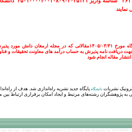
۳۶۱
شناسه واریز
۳۵۰۱۰۰۰۰۴۰۰۱۰۸۰۹۰۳۰۲۵۱۳۱
دانشگا
نمایند
طبق صورتجلسه شورای پژوهشی دانشگاه مورخ ۱۴۰۵/۰۳/۳۱مقالاتی که در مج
۱۰۰۰۰۰۰ هزار تومان) جهت دریافت نامه پذیرش به حساب درآمد های معاونت تحقیقات 
نتشار مقاله انجام شود
ترونیک نشریات
پایگاه جدید نشریه راه‌اندازی شد. هدف از راه‌ان
دانشگاه
ه پژوهشگران رشته‌های مرتبط و ایجاد امکان برقراری ارتباط بین م
rsian site map -
English site map
- Created in 0.23 seconds with 46 queries by YEKTAWEB 4