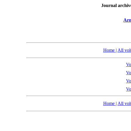
Journal archiv
Arm
Home
|
All vo
Vo
Vo
Vo
Vo
Home
|
All vo