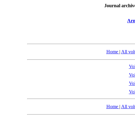
Journal archiv
Arm
Home
|
All vo
Vol
Vol
Vol
Vol
Home
|
All vo