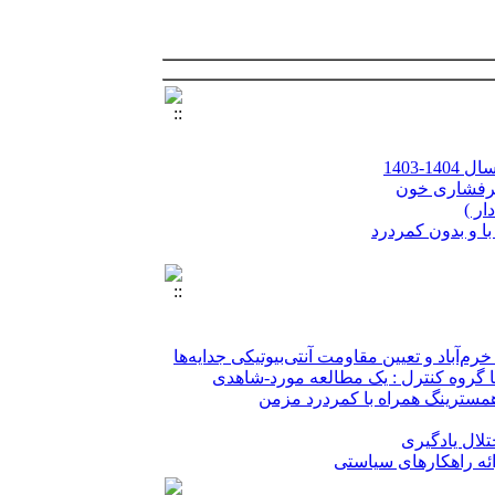
1403
 پرفشاری خون
ار )
با و بدون کمردرد
لال یادگیری
بررسی اثر سمیت سلولی باکتری های پروبیوتیک جدا شده از معده عسلی زنبور بر روی رده سلولی سرطان کلون HT-29 و آنالیز بیان ژن های آپوپتوزی Bcl2 ,
باد و تعیین مقاومت آنتی‌بیوتیکی جدایه‌ها
با گروه کنترل : یک مطالعه مورد-شاهدی
درزادی
مسترینگ همراه با کمردرد مزمن
لال یادگیری
1403