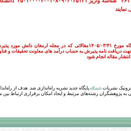
۳۶۱
شناسه واریز
۳۵۰۱۰۰۰۰۴۰۰۱۰۸۰۹۰۳۰۲۵۱۳۱
دانشگا
نمایند
طبق صورتجلسه شورای پژوهشی دانشگاه مورخ ۱۴۰۵/۰۳/۳۱مقالاتی که در مج
۱۰۰۰۰۰۰ هزار تومان) جهت دریافت نامه پذیرش به حساب درآمد های معاونت تحقیقات 
نتشار مقاله انجام شود
ترونیک نشریات
پایگاه جدید نشریه راه‌اندازی شد. هدف از راه‌ان
دانشگاه
ه پژوهشگران رشته‌های مرتبط و ایجاد امکان برقراری ارتباط بین م
rsian site map -
English site map
- Created in 0.14 seconds with 46 queries by YEKTAWEB 4