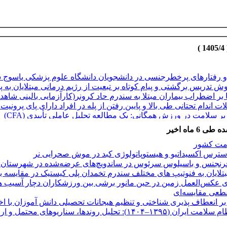
تارهای پرخطرجنسی در دانشجویان دانشگاه علوم پزشکی یاسوج سال 1404-
 تدریس برگشتی و پیام کوتاه بر تبعیت از رژیم درمانی مبتلایان به
بر اضطراب بیماران مبتلا به سندرم حاد کرونر(کارآزمایی بالینی شاهدد
اندام تحتانی طی بالا و پایین رفتن از پله در افراد دارای پای پرونیت 
سلامت در ورزش همگانی‌: یک مطالعه تحلیل عاملی تأییدی (CFA)
یوهای محتمل و ارائه راهکارهای سیاستی
ر انعطاف پذیری شناختی و تنظیم هیجانات تحصیلی دانش آموزان با اخت
 ماه اخیر
 و امید به زندگی دانش آموزان پسر متوسطه اول با گرایش خودکشی
امت کشور
رد بدنی و حرکتی در بیماران بازمانده از سرطان پستان
 استرس اکسیداتیو و هیستوپاتولوژی کبد در موش صحرایی نر
رنجنس و باسیلوس سرئوس در ساندویچ‌های عرضه‌شده در شهرستان خرم‌آ
 مبتلایان به فنوتیپ های مختلف سندرم تخمدان پلی کیستیک در مقایسه 
و ساختاری غده تیروئید در کودکان مبتلا به ناهنجاری قلبی عروقی ما
ی عکس‌العمل زمین در حین مانور برشی بین ورزشکاران دچار آسیب ه
قطعی مقایسه‌ای
بر انعطاف پذیری شناختی و تنظیم هیجانات تحصیلی دانش آموزان با اخت
یوهای محتمل و ارائه راهکارهای سیاستی
تارهای پرخطرجنسی در دانشجویان دانشگاه علوم پزشکی یاسوج سال 1404-