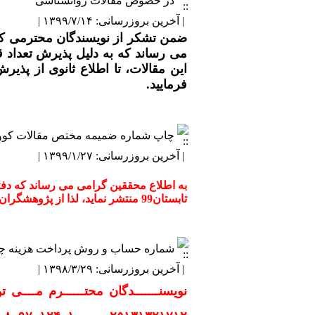
در خصوص مقالات روانشناسی
بررسی مقایسه ای تأثیر آموزش به دو روش
تأثیر ترکیبی آرام سازی بنسون و حمام پا 
| آخرین بروزرسانی: ۱۳۹۹/۷/۱۴ |
تحلیل مقایسه‌ای الگوهای فراخوانی عضلات 
ضمن تشکر از نویسندگان محترمی که
اعتبارسنجی مدل نشاط اجتماعی مبتنی بر 
می رساند که به دلیل پذیرش تعداد 
آینده‌پژوهی توسعه هوش مصنوعی در نظام سلامت ایران (۱۳۹۵–۱۴۰۴): تحلیل روندها، سنار
این مقالات، تا اطلاع ثانوی از پذ
آموزش تنظیم شناختی هیجان و تاثیر آن ب
فرمایید.
اثربخشی آموزش تاب آوری بر خودتنظیمی
تأثیر مداخله تمرینات یوگا بر بهبود عملک
BAX و P53
چاپ شماره ضمیمه مختص مقالات کوویید
بررسی شیوع و ارتباط اختلالات عملکردی 
| آخرین بروزرسانی: ۱۳۹۹/۱/۲۷ |
تابستان99 منتشر نماید، لذا از پژوهشگران گرامی دعوت می گردد مقالات خود را در سایت مجله سابمیت نمایند.
شماره حساب و روش پرداخت هزینه چ
| آخرین بروزرسانی: ۱۳۹۸/۳/۲۹ |
نویسنـــــــدگان محتــــــرم مــــی تو