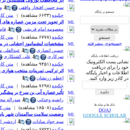
اثر محافظت نورونی هیستیدین بر سلول های ناحیه CA1 هیپوکامپ موش صحرایی م
سید حسن افتخار واقفی
،
و
جستجو در پایگاه
چکیده
(۶۶۳۳ مشاهده)
|
متن کامل 
اثر تجویز تحت مزمن عصاره های 
معصومه امام قریشی
،
فاط
چکیده
(۶۷۷۸ مشاهده)
|
متن کامل 
جستجوی پیشرفته
مشخصات لیشمانیوز احشایی در مخا
حسین انصاری
،
عبدالعلی 
سرکاری
،
علی کشتکاری
دریافت اطلاعات پایگاه
نشانی پست الکترونیک
چکیده
(۹۴۵۱ مشاهده)
|
متن کامل 
خود را برای دریافت
اثر ترکیبی تمرینات منتخب هوازی
اطلاعات و اخبار پایگاه،
اعظم زرنشان
در کادر زیر وارد کنید.
چکیده
(۷۶۹۸ مشاهده)
|
متن کامل 
تأثیرعصاره آبی بن سرخ بر پیشگیری
راضیه وحدانی
،
صدراله محر
بانک ها و نمایه ها
چکیده
(۱۸۵۰۸ مشاهده)
|
متن کامل
DOAJ
وضعیت سلامت سالمندان شهر یاسوج 
GOOGLE SCHOLAR
سید جواد سادات
،
اردشیر ا
چکیده
(۶۷۲۲ مشاهده)
|
متن کامل 