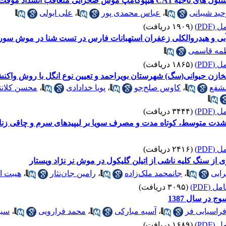
تعاقب انسداد موقت شریان مغزی میانی
حید شیبانی
،
عباس محمدی پور
،
علی ابولی
(PDF)
(۱۹۰۹ دریافت)
آبی و هیدروالکلی زعفران استهبانات فارس در تست شنا در موش سو
مه قاسمی
(PDF)
(۱۸۶۵ دریافت)
زن حیوانی(سگ) شهرستان بویراحمد و تعیین نوع انگل با روش واکنش 
مشفع
،
کاوس صلح‌جو
،
پویا خدادادی
،
محسن کلانت
(PDF)
(۳۴۴۴ دریافت)
 شدت متوسط، کوتاه مدت و مصرف سویا بر لیپیدهای سرم و چاقی زنا
(PDF)
(۲۴۱۶ دریافت)
 از سنگ کلیه ناشی از اتیلن گلیکول در موش نر نژاد ویستار
ابی
،
جانمحمد ملک‌زاده
،
رامین جان‌نثار
،
هیبت ا
 (PDF)
(۳۰۹۵ دریافت)
در سال 1387
فراسیابی فر
،
آسیه مبارکی
،
محمد فرارویی
،
سیم
(PDF)
(۱۶۸۹ دریافت)