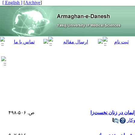
[ English ]
]
Archive
[
ص. ۵۰۶-۴۹۸
کار