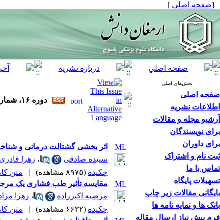
[
صفحه اصلی
]
بخش‌های اصلی
صفحه اصلی
دوره ۱۶، شماره ۶ - ( ۱۱-۱۳۹۰ )
اطلاعات نشریه
آرشیو مجله و مقالات
برای نویسندگان
برای داوران
اثر بخشی گشتالت درمانی و شناخت 
ثبت نام و اشتراک
سپیده صادقی
،
زهرا قادری
تماس با ما
چکیده
(۸۹۷۵ مشاهده)
|
متن کامل 
تسهیلات پایگاه
مقایسه تأثیر طب فشاری یک مرحله‌ای در دو نقطه کیسه صفرای 21
بایگانی مقالات زیر چاپ
مرضیه اکبرزاده
،
زهرا مرا
بانک ها و نمایه نامه ها
چکیده
(۶۶۳۲ مشاهده)
|
متن کامل 
فرم پیش نیاز ارسال مقاله