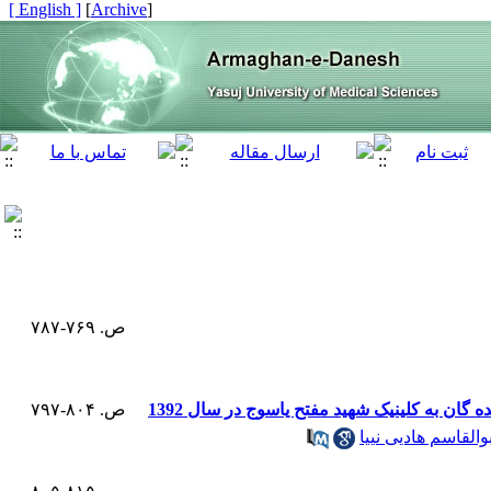
[ English ]
]
Archive
[
ص. ۷۶۹-۷۸۷
ص. ۸۰۴-۷۹۷
بوالقاسم هادیی نییا