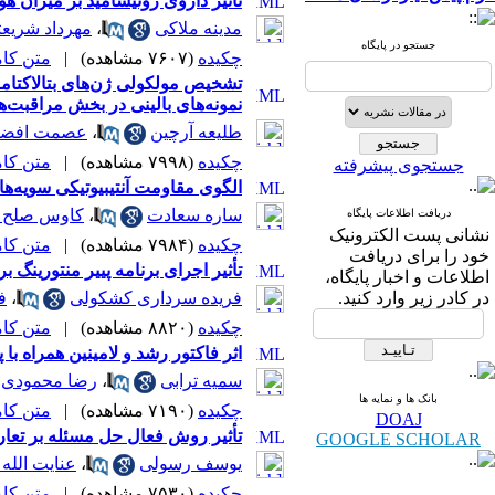
تأثیر داروی زونیسامید بر میزان 
مدینه ملاکی
،
مهرداد شریع
جستجو در پایگاه
چکیده
(۷۶۰۷ مشاهده)
|
متن کامل 
نمونه‌های بالینی در بخش مراقبت‌ه
طلیعه آرچین
،
عصمت افضل
چکیده
(۷۹۹۸ مشاهده)
|
متن کامل 
جستجوی پیشرفته
الگوی مقاومت آنتی‏بیوتیکی سویه‌
ساره سعادت
،
کاوس صلح 
دریافت اطلاعات پایگاه
نشانی پست الکترونیک
چکیده
(۷۹۸۴ مشاهده)
|
متن کامل 
خود را برای دریافت
تأثیر اجرای برنامه پییر منتورینگ
اطلاعات و اخبار پایگاه،
در کادر زیر وارد کنید.
فریده سرداری کشکولی
،
ف
چکیده
(۸۸۲۰ مشاهده)
|
متن کامل 
اثر فاکتور رشد و لامینین همراه ب
سمیه ترابی
،
رضا محمودی
بانک ها و نمایه ها
چکیده
(۷۱۹۰ مشاهده)
|
متن کامل 
DOAJ
تأثیر روش فعال حل مسئله بر تعا
GOOGLE SCHOLAR
یوسف رسولی
،
عنایت الله
چکیده
(۷۵۳۰ مشاهده)
|
متن کامل 