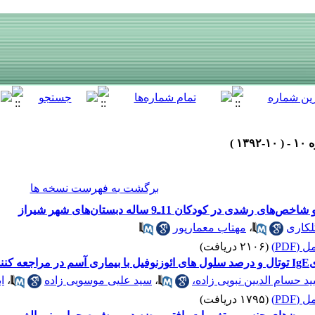
برگشت به فهرست نسخه ها
ی در کودکان 11ـ9 ساله دبستان‌های شهر شیراز
لکاری
،
مهتاب معمارپور
(PDF)
(۲۱۰۶ دریافت)
1392
د حسام الدیین نبویی زاده،
،
سید علیی موسویی زاده
،
ا
(PDF)
(۱۷۹۵ دریافت)