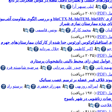
هورمون‌های جنسی و تغییرات بافتی بیضه در موش صحرایی نر بالغ
تی
،
لیلی سپهر آرا
(PDF)
(۲۰۸۱ دریافت)
تشخیص مولکولی ژن‌های بتالاکتامازی aCTX-M، blaTEM، blaSHV
ای ویژه بیمارستان نمازی شیراز
یان
،
محمد کارگر
،
یونس قاسمی
(PDF)
(۲۴۶۹ دریافت)
های استافیلوکوکوس اورئوس جدا شده از کارکنان بیمارستان‌های جهرم
جو
،
اکبر کاظمی
،
جلال مردانه
(PDF)
(۲۰۳۵ دریافت)
 بر عوامل تنش زای محیط بالینی دانشجویان پرستاری
هیمه ثابتی
،
حیدر علی مردانی
،
مرضیه شایسته فرد
(PDF)
(۲۲۷۷ دریافت)
ا پیوند غلاف فیبر عضله بر ترمیم عصب سیاتیک
،
امراله روزبهی
،
مهرزاد جعفری
،
پرستو راد
(PDF)
(۱۹۷۰ دریافت)
رضات زناشویی در شهر یاسوج
 فلاحت
(PDF)
(۴۱۱۶ دریافت)