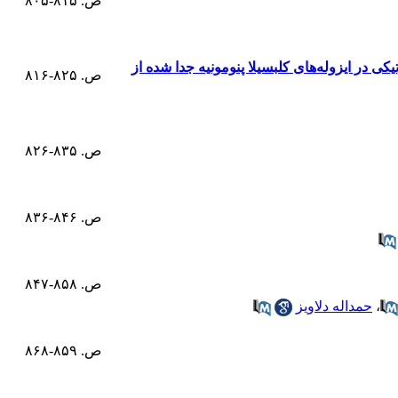
ص. ۸۱۵-۸۰۵
bl و بررسی الگوی مقاومت آنتی‌بیوتیکی در ایزوله‌های کلبسیلا پنومونیه جدا شده از
ص. ۸۲۵-۸۱۶
ص. ۸۳۵-۸۲۶
ص. ۸۴۶-۸۳۶
ص. ۸۵۸-۸۴۷
،
حمداله دلاویز
ص. ۸۵۹-۸۶۸