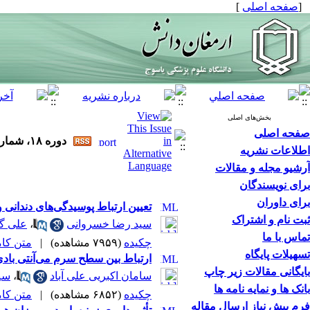
[
صفحه اصلی
]
بخش‌های اصلی
صفحه اصلی
دوره ۱۸، شماره ۱۰ - ( ۱۰-۱۳۹۲ )
اطلاعات نشریه
آرشیو مجله و مقالات
برای نویسندگان
برای داوران
تعیین ارتباط پوسیدگی‌های دندانی و شاخص‌های رشد
ثبت نام و اشتراک
سید رضا خسروانی
،
علی گ
تماس با ما
چکیده
(۷۹۵۹ مشاهده)
|
متن کامل 
تسهیلات پایگاه
ارتباط بین سطح سرم می‌آنتی‌ بادیIgE توتال و درصد سلول‌ های ائوزنوفیل با بیماری آسم در مراجعه کننده‌ گان به کلینیک شهید مفتح یاسوج در سال 
بایگانی مقالات زیر چاپ
سامان اکبریی علی آباد
،
سیی
بانک ها و نمایه نامه ها
چکیده
(۶۸۵۲ مشاهده)
|
متن کامل 
فرم پیش نیاز ارسال مقاله