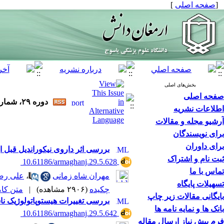
[
صفحه اصلی
]
بخش‌های اصلی
صفحه اصلی
دوره ۲۹، شماره ۵ - ( ۷-۱۴۰۳ )
اطلاعات نشریه
آرشیو مجله و مقالات
برای نویسندگان
برای داوران
بررسی اثر داروی نیکوراندیل قبل
ثبت نام و اشتراک
‎ 10.61186/armaghanj.29.5.628
تماس با ما
مهران شاه زمانی
،
علی رض
تسهیلات پایگاه
چکیده
(۲۹۰۶ مشاهده)
|
متن کامل 
بایگانی مقالات زیر چاپ
بررسی تغییرات هیستوپاتولوژیک ناشی از لیشمانیا ماژور در مو
بانک ها و نمایه نامه ها
‎ 10.61186/armaghanj.29.5.642
فرم پیش نیاز ارسال مقاله