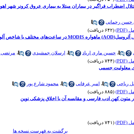
اضطراب فراگیر در بیماران مبتلا به بیماری عروق کرونر شهر اهواز در
حسن رحمانی
(PDF)
(۶۴۲ دریافت)
 PM10 در شهر اهواز در سال 1401
،
حسین ماری اریاد
،
ارسلان جمشیدی
،
مرتضی خ
(PDF)
(۷۴۴ دریافت)
ای معلولیت جسمی
ل ریاحی
،
امیر عرفانی
،
محمود شارع پور
(PDF)
(۸۸۵ دریافت)
 متون کهن ادب فارسی و مقایسه آن با اخلاق پزشکی نوین
(PDF)
(۷۴۱ دریافت)
برگشت به فهرست نسخه ها