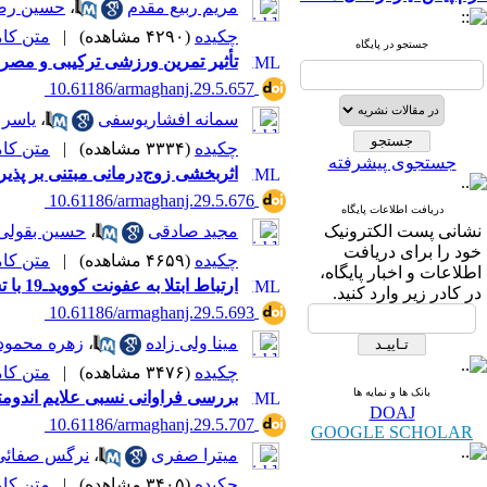
مریم ربیع مقدم
،
حسین رض
چکیده
(۴۲۹۰ مشاهده)
|
متن کامل 
جستجو در پایگاه
تأثیر تمرین ورزشی ترکیبی و مصرف مکمل کورکومین بر بیان ژن CF-1
‎ 10.61186/armaghanj.29.5.657
سمانه افشاریوسفی
،
یاسر 
چکیده
(۳۳۳۴ مشاهده)
|
متن کامل 
جستجوی پیشرفته
اثربخشی زوج‌درمانی مبتنی بر پذیرش و تعهد (ACT) بر خشونت زناشویی و میل به ج
‎ 10.61186/armaghanj.29.5.676
دریافت اطلاعات پایگاه
نشانی پست الکترونیک
مجید صادقی
،
حسین بقولی
خود را برای دریافت
چکیده
(۴۶۵۹ مشاهده)
|
متن کامل 
اطلاعات و اخبار پایگاه،
ارتباط ابتلا به عفونت کوویدـ19 با تست‌های کبدی و پیامدهای بارداری: یک مطالعه کوهورت آینده‌نگر
در کادر زیر وارد کنید.
‎ 10.61186/armaghanj.29.5.693
مینا ولی زاده
،
زهره محمود
چکیده
(۳۴۷۶ مشاهده)
|
متن کامل 
بانک ها و نمایه ها
بررسی فراوانی نسبی علایم اندومتر
DOAJ
‎ 10.61186/armaghanj.29.5.707
GOOGLE SCHOLAR
میترا صفری
،
نرگس صفائی
چکیده
(۳۴۰۵ مشاهده)
|
متن کامل 