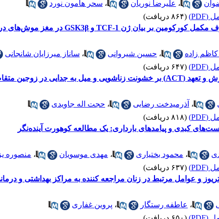
وان
،
علیرضا نوریان
،
سحر هامون نورد
(PDF)
(۸۶۴ دریافت)
T و GSK3β در مغز موش‌های درگیر در گلیوبلاستومای مولتی فرم
کاظم زاده
،
حسین شیروانی
،
ساناز میرزایان شانجانی
(PDF)
(۶۴۷ دریافت)
دایی در زوجین متقاضی طلاق
،
آذرمیدخت رضایی
،
حجت اله جاویدی
(PDF)
(۸۱۸ دریافت)
ی
،
محمود بختیاری
،
مهدی موسویان
،
منصوره ی
(PDF)
(۶۳۷ دریافت)
یوز و عوامل مرتبط در زنان مراجعه کننده به مراکز بهداشتی و درمانی 
،
عاطفه رستگار
،
پروین غفاری
(PDF)
(۶۵۰ دریافت)