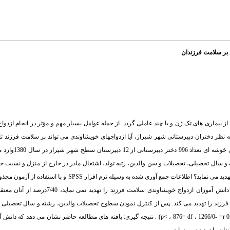
 بر سلامت فرزندان
از بیماری های تک ژن و یا چند عاملی گردد. از جمله عوامل بسیار مهم و مؤثر در انجام ازدوا
ه نظر دختران دبیرستانی شهر شیراز، آیا ازدواجهای خویشاوندی می تواند بر سلامت فرزند تا
مواد و روش کار: در این پژوهش توصیفی ـ 
سال تحصیلی، تحصیلات و سن والدین، رتبه تولد، اشتغال مادر در خارج از منزل و نسبت خوی
سئوال اصلی تحقیق عبارت بود از ؛ به نظر شما آیا ازدواجهای خویشاوندی سلامت فرزند را تهدید می نماید؟ اطلاعات 
همبستگی جزیی مورد تجزیه و تحلیل آماری قرار گرفتند. یافته ها: به نظر 8/13 درصد از دانش 
د که ازدواج خویشاوندی سلامت فرزند را تهدید می کند. پس از کنترل نمودن سطوح تحصیلات والدین، رشته و سال ت
همبستگی جزیی بین ضریب خویشاوندی والدین و پاسخ به سئوال تحقیق محاسبه گردید(05/0 p< ، 876= df ، 1266/0- =r) . نتیجه گیری: یافته های مطالعه 