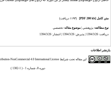
حاصل ازدواج خویشاوندی هستند بیشتر بر این باورند که ازدواج های خویشاوندی سلامت فرزندا
متن کامل
[PDF 200 kb]
(۱۱۹۳ دریافت)
نوع مطالعه:
پژوهشي
|
موضوع مقاله:
تخصصي
دریافت: 1394/3/26 | پذیرش: 1394/3/26 | انتشار: 1394/3/26
بازنشر اطلاعات
این مقاله تحت شرایط
ibution-NonCommercial 4.0 International License
دوره 8، شماره 1 - ( 1-1382 )