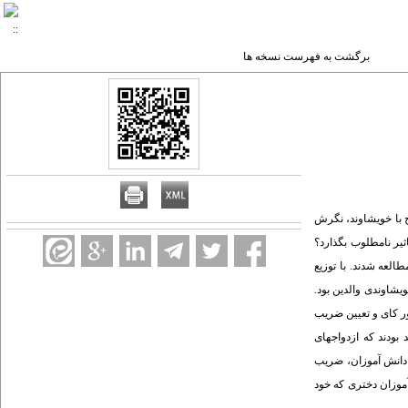
برگشت به فهرست نسخه ها
ج با خویشاوند، نگرش
ثیر نامطلوب بگذارد؟
تحلیلی با استفاده از روش نمونه گیری تصادفی خوشه ای تعداد 996 دختر دبیرستانی از 12 دبیرستان سطح شهر شیراز در سال 1380وارد مطالعه شدند. با توزیع
شاوندی والدین بود.
جمع آوری شده به وسیله نرم افزار SPSS و با استفاده از آزمون مجذور کای و تعیین ضریب
آموزان ازدواج خویشاوندی سلامت فرزند را تهدید نمی نماید، 7/40درصد از آنان معتقد بودند که ازدواجهای
حصیلی دانش آموزان، ضریب
حاضر نشان می دهد که دانش آموزان دختری که خود