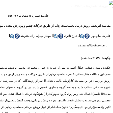
دوره ۱۸، شماره ۵ - ( ۶-۱۳۹۲ )
جلد ۱۸ شماره ۵ صفحات ۳۶۷-۳۵۶
مقایسه اثربخشی‌روش درمانی‌حساسیت زدایی‌از طریق حرکات چشم و پردازش مجدد با مواجهه 
۱
علیرضا ماردپور
،
فرح نادری
،
مهناز مهرابی‌زاده هنرمند
ali.mared@yahoo.com
۱- ،
چکیده:
(۹۱۱۳ مشاهده)
چکیده زمینه و هدف: اختلال استرس پس از ضربه به عنوان مجموعه علایمی ‌توصیف می‌شوند 
هدف این مطالعه مقایسه اثر بخشی‌حساسیت‌زدایی‌از طریق حرکات چشم و پردازش مجدد با مواج
روش بررسی: در این مطالعه کارآزمایی‌بالینی ‌ت
‌مدت(10جلسه) اعمال شد و بر روی ‌گروه سوم(کنترل) هیچ‌گونه درمانی ‌اعمال نشد. پس
‌تأثیر واقعه مؤثرتر بود. نتیجه‌گیری: فنون مداخله‌ای‌از قبیل روش درمانی‌حساسیت‌زدایی 