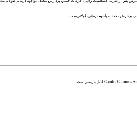
ختلال استرس پس از ضربه، حساسیت زدایی، حرکات چشم، پردازش مجدد، مواجهه درمانی‌طولانی‌مد
م
،
پردازش مجدد
،
مواجهه درمانی‌طولانی‌مدت
Creative Commons Attr
قابل بازنشر است.