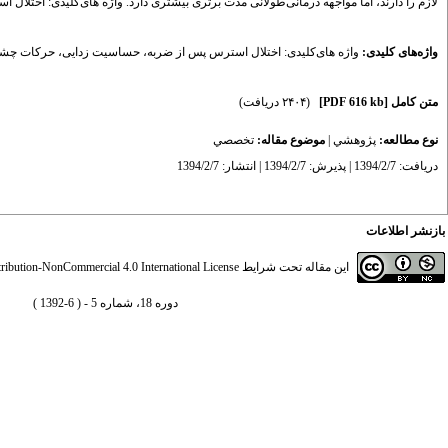
لازم را دارند، اما مواجهه در‌مانی‌طولانی ‌مدت برتری بیشتری‌ دارد. واژه های‌کلیدی: ا
واژه‌های کلیدی:
واژه های‌کلیدی: اختلال استرس پس از ضربه
،
حساسیت زدایی
،
حرکات چش
متن کامل
[PDF 616 kb]
(۲۴۰۴ دریافت)
نوع مطالعه:
پژوهشي
|
موضوع مقاله:
تخصصي
دریافت: 1394/2/7 | پذیرش: 1394/2/7 | انتشار: 1394/2/7
بازنشر اطلاعات
این مقاله تحت شرایط
ibution-NonCommercial 4.0 International License
دوره 18، شماره 5 - ( 6-1392 )