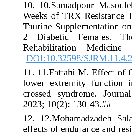
10. 10.Sam
Weeks of T
Taurine Su
2 Diabeti
Rehabilit
[
DOI:10.32
11. 11.Fatt
lower extr
crossed sy
2023; 10(2)
12. 12.Moh
effects of e