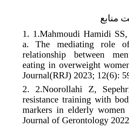
1. 1.Mahmo
a. The med
relationsh
eating in 
Journal(RRJ
2. 2.Nooro
resistance 
markers in