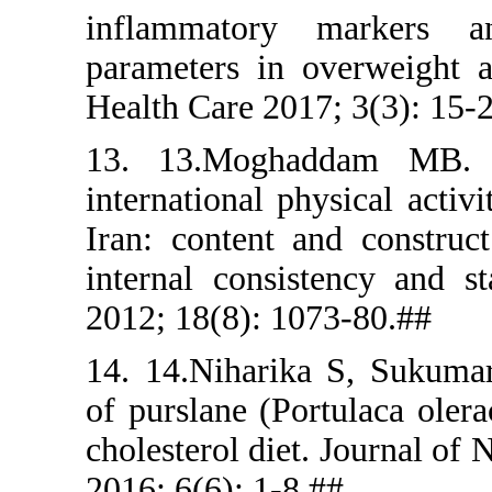
inflammat
parameters
Health Care
13. 13.Mo
internation
Iran: conte
internal co
2012; 18(8)
14. 14.Nih
of purslane
cholesterol 
2016; 6(6):