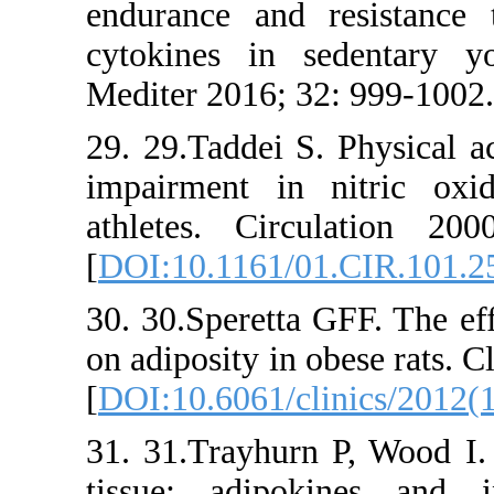
endurance 
cytokines
Mediter 201
29. 29.Tadd
impairment
athletes. 
[
DOI:10.11
30. 30.Sper
on adiposity
[
DOI:10.606
31. 31.Tray
tissue: ad