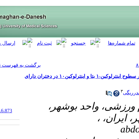
[ English ]
]
Archive
[
برگشت به فهرست نسخه ها
تأثیر۶ هفته تمرینات معلق(TRX) و مکمل‌دهی خرفه بر سطوح اینترلوکین-۱ بتا و اینترلوکین۱۰ در دختران دارای
۱- هر
‎ 10.61186/armaghanj.29.6.873