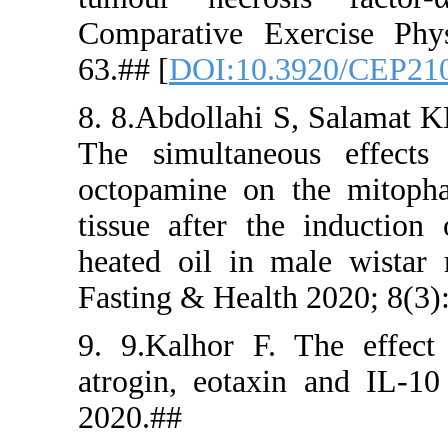
Comparativ
63.## [
DOI
8. 8.Abdoll
The simult
octopamine
tissue afte
heated oil 
Fasting & H
9. 9.Kalho
atrogin, e
2020.##