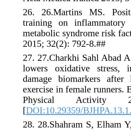
26. 26.Mar
training o
metabolic s
2015; 32(2)
27. 27.Char
lowers oxi
damage bio
exercise in 
Physica
[
DOI:10.29
28. 28.Shah