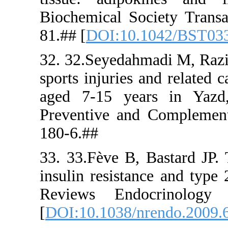
Biochemica
81.## [
DOI
32. 32.Seye
sports inju
aged 7-15 
Preventive
180-6.##
33. 33.Fève
insulin res
Reviews E
[
DOI:10.10