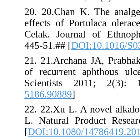
20. 20.Cha
effects of 
Celak. Jou
445-51.## [
21. 21.Arc
of recurre
Scientist
5186.90889
22. 22.Xu L
L. Natural
[
DOI:10.10