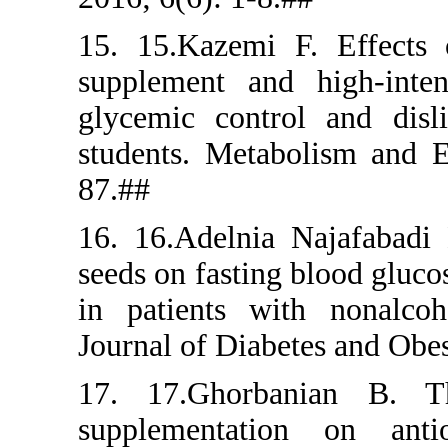
15. 15.Kaz
supplement
glycemic c
students. 
87.##
16. 16.Ade
seeds on fa
in patient
Journal of 
17. 17.Gh
supplemen