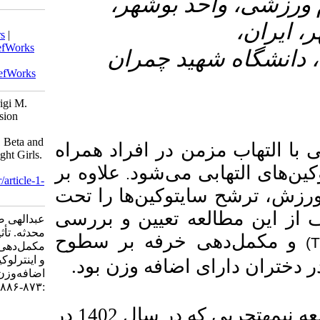
۲- هر
Download citation:
BibTeX
|
RIS
|
EndNote
|
Medlars
|
ProCite
|
Reference Manager
|
RefWorks
۳- ان
Send citation to:
Mendeley
Zotero
RefWorks
Abdollahi S, Dehghan E, Bandarigi M.
The Effect of 6 Weeks of Suspension
Training (TRX) and Purslane
Supplementation on Interleukin-1 Beta and
 افراد
همراه
Interleukin-10 Levels in Overweight Girls.
armaghanj 2024; 29 (6) :873-886
شود
علاوه بر
.
URL:
http://armaghanj.yums.ac.ir/article-1-
ن‌ها را تحت‌
3619-fa.html
عیین و بررسی
عبدالهی صادق، دهقان الهام، بندرریگی
محدثه. تأثیر۶ هفته تمرینات معلق(TRX) و
ه بر
سطوح
مکمل‌دهی خرفه بر سطوح اینترلوکین-۱ بتا
و اینترلوکین۱۰ در دختران دارای
.
اضافه‌وزن. ارمغان دانش. ۱۴۰۳; ۲۹ (۶)
:۸۷۳-۸۸۶
مطالعه نیمه­تجربی که در سال 1402 در
URL: