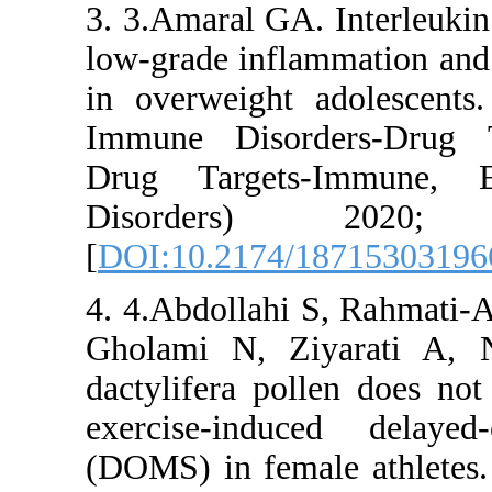
3. 3.Amaral
low-grade i
in overwei
Immune Di
Drug Targ
Disorde
[
DOI:10.21
4. 4.Abdol
Gholami N,
dactylifera
exercise-
(DOMS) in f