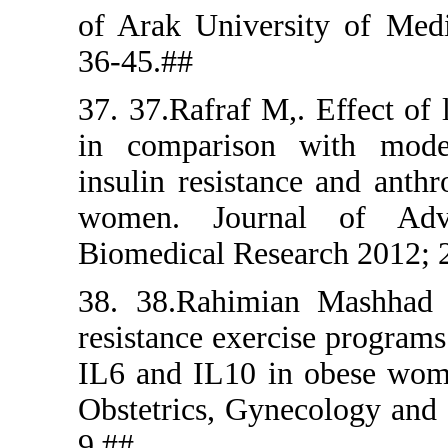
of Arak Un
36-45.##
37. 37.Rafr
in compari
insulin res
women. J
Biomedical 
38. 38.Rah
resistance e
IL6 and IL
Obstetrics,
9.##