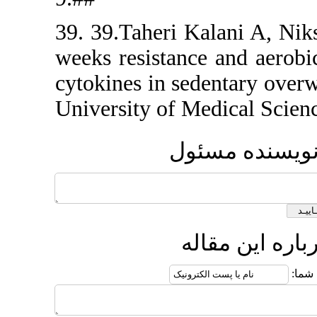
39. 39.Tahe
weeks resis
cytokines i
University 