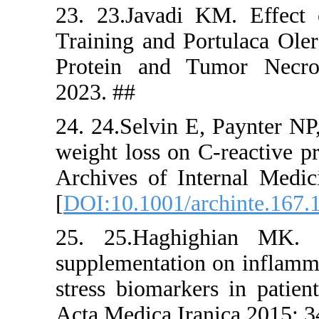
23. 23.Jav
Training an
Protein an
2023. ##
24. 24.Selv
weight loss
Archives o
[
DOI:10.100
25. 25.Ha
supplementa
stress biom
Acta Medica