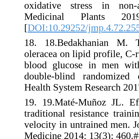
oxidative 
Medicina
[
DOI:10.29
18. 18.Be
oleracea on 
blood gluc
double-bli
Health Syst
19. 19.Mat
traditional
velocity in
Medicine 20