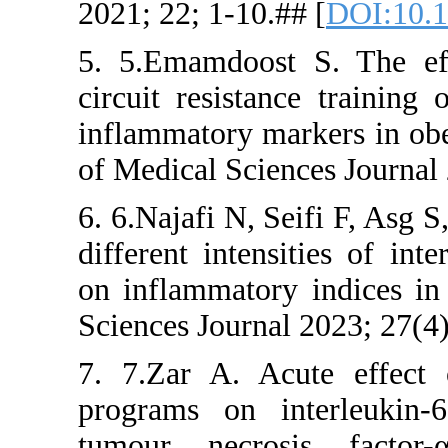
5. 5.Emamd
circuit res
inflammator
of Medical 
6. 6.Najafi 
different in
on inflamm
Sciences Jo
7. 7.Zar A
programs o
tumour ne