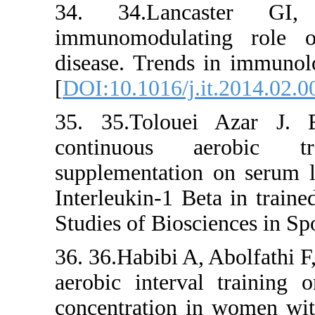
34. 34.
immunomod
disease. T
[
DOI:10.101
35. 35.To
continuo
supplementa
Interleukin
Studies of 
36. 36.Habib
aerobic in
concentrati