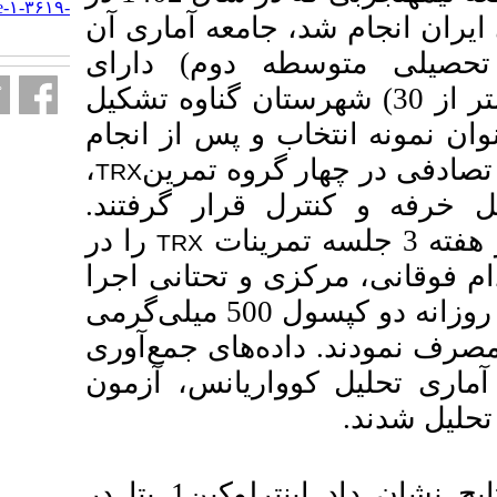
http://armaghanj.yums.ac.ir/article-۱-۳۶۱۹-
معه آماری آن
fa.html
دوم) دارای
ز 30) شهرستان گناوه تشکیل
انتخاب و پس از انجام
،
وه تمرین
TRX
/ ار گرفتند
را در
TRX
ی و تحتانی اجرا
نمودند. گروه‌های مصرف مکمل روزانه دو کپسول 500 میلی‌گرمی
های جمع‌آوری
ریانس، آزمون
پس از آنالیز آماری نتایج نشان داد اینترلوکین1 بتا در